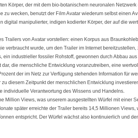
ierten Körper, der mit dem bio-botanischem neuronalen Netzwe
se zu wecken, benutzt der Film Avatar wiederum selbst einen Avat
igital manipulierter, indigen kodierter Körper, der auf die wer
es Trailers von Avatar vorstellen: einen Korpus aus Braunkohleb
ie verbraucht wurde, um den Trailer im Internet bereitzustellen,
ts, ein industrieller fossiler Rohstoff, gewonnen durch Abbau a
it dar, die menschliche Entwicklung voranzutreiben, eine wertvol
rozent der im Netz zur Verfügung stehenden Information für we
r zu diesem Zeitpunkt der menschlichen Entwicklung investieren.
die individuelle Verantwortung des Wissens und Handelns.
ine Million Views, was unserem ausgestellten Würfel mit einer 
nate später erreichte der Trailer bereits 14,5 Millionen Views,
onnen entspricht. Der Würfel wächst also kontinuierlich und 