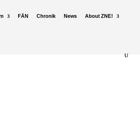
mm
FÄN
Chronik
News
About ZNE!