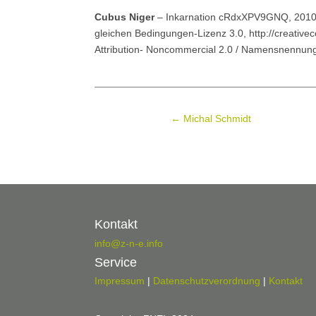
Cubus Niger
– Inkarnation cRdxXPV9GNQ, 2010, 
gleichen Bedingungen-Lizenz 3.0, http://creative
Attribution- Noncommercial 2.0 / Namensnennung-
←
Michal Schmidt
Kontakt
info@z-n-e.info
Service
Impressum
|
Datenschutzverordnung
|
Kontakt