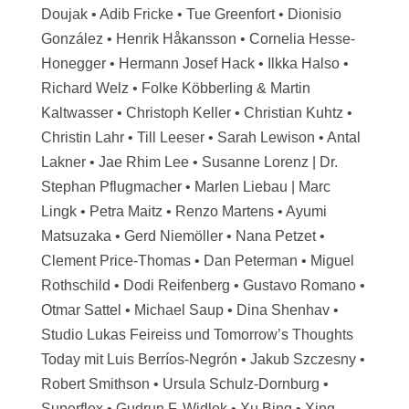
Doujak • Adib Fricke • Tue Greenfort • Dionisio
González • Henrik Håkansson • Cornelia Hesse-
Honegger • Hermann Josef Hack • Ilkka Halso •
Richard Welz • Folke Köbberling & Martin
Kaltwasser • Christoph Keller • Christian Kuhtz •
Christin Lahr • Till Leeser • Sarah Lewison • Antal
Lakner • Jae Rhim Lee • Susanne Lorenz | Dr.
Stephan Pflugmacher • Marlen Liebau | Marc
Lingk • Petra Maitz • Renzo Martens • Ayumi
Matsuzaka • Gerd Niemöller • Nana Petzet •
Clement Price-Thomas • Dan Peterman • Miguel
Rothschild • Dodi Reifenberg • Gustavo Romano •
Otmar Sattel • Michael Saup • Dina Shenhav •
Studio Lukas Feireiss und Tomorrow’s Thoughts
Today mit Luis Berríos-Negrón • Jakub Szczesny •
Robert Smithson • Ursula Schulz-Dornburg •
Superflex • Gudrun F. Widlok • Xu Bing • Xing