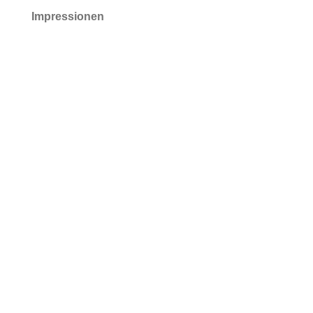
Impressionen
Allora &
Calzadilla