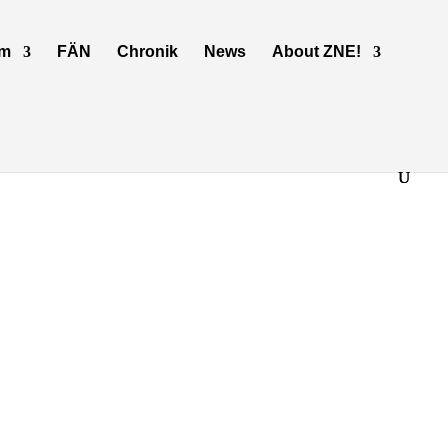
mm
FÄN
Chronik
News
About ZNE!