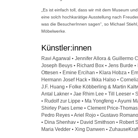
„Es ist einfach toll, dass wir mit dem Museum un
eine solch hochkarätige Ausstellung nach Freude
was die BesucherInnen sagen“, so Michael Stiehl
Möbelwerke.
Künstler:innen
Ravi Agarwal • Jennifer Allora & Guillermo C
Joseph Beuys • Richard Box • Jens Burde • 
Ottesen • Emine Ercihan • Klara Hobza • Em
Hermann Josef Hack • Ilkka Halso • Corneli
J.F. Huang • Folke Köbberling & Martin Kaltw
Antal Lakner • Jae Rhim Lee • Till Leeser •
• Rudolf zur Lippe • Ma Yongfeng • Ayumi Ma
Shirley Paes Leme • Clement Price-Thomas
Pedro Reyes • Ariel Rojo • Gustavo Romano
• Dina Shenhav • David Smithson • Robert 
Maria Vedder • Xing Danwen • ZuhauseKraf