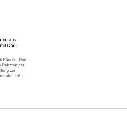
rme aus
 mit Dodi
t Künstler Dodi
m Rahmen der
llung zur
mpfohlen!...