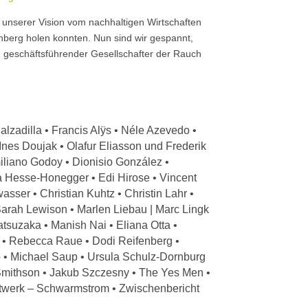
d unserer Vision vom nachhaltigen Wirtschaften
nberg holen konnten. Nun sind wir gespannt,
, geschäftsführender Gesellschafter der Rauch
alzadilla • Francis Alÿs • Néle Azevedo •
Ines Doujak • Olafur Eliasson und Frederik
iliano Godoy • Dionisio González •
a Hesse-Honegger • Edi Hirose • Vincent
asser • Christian Kuhtz • Christin Lahr •
 Sarah Lewison • Marlen Liebau | Marc Lingk
tsuzaka • Manish Nai • Eliana Otta •
 • Rebecca Raue • Dodi Reifenberg •
 • Michael Saup • Ursula Schulz-Dornburg
Smithson • Jakub Szczesny • The Yes Men •
twerk – Schwarmstrom • Zwischenbericht