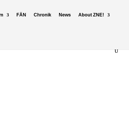
mm
FÄN
Chronik
News
About ZNE!