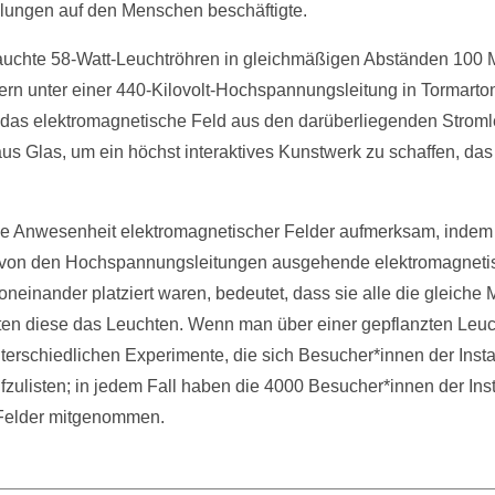
ungen auf den Menschen beschäftigte.
auchte 58-Watt-Leuchtröhren in gleichmäßigen Abständen 100 Mil
n unter einer 440-Kilovolt-Hochspannungsleitung in Tormarton, 
das elektromagnetische Feld aus den darüberliegenden Stroml
us Glas, um ein höchst interaktives Kunstwerk zu schaffen, da
die Anwesenheit elektromagnetischer Felder aufmerksam, indem 
ie von den Hochspannungsleitungen ausgehende elektromagneti
neinander platziert waren, bedeutet, dass sie alle die gleiche
en diese das Leuchten. Wenn man über einer gepflanzten Leuch
terschiedlichen Experimente, die sich Besucher*innen der Inst
ufzulisten; in jedem Fall haben die 4000 Besucher*innen der Insta
Felder mitgenommen.