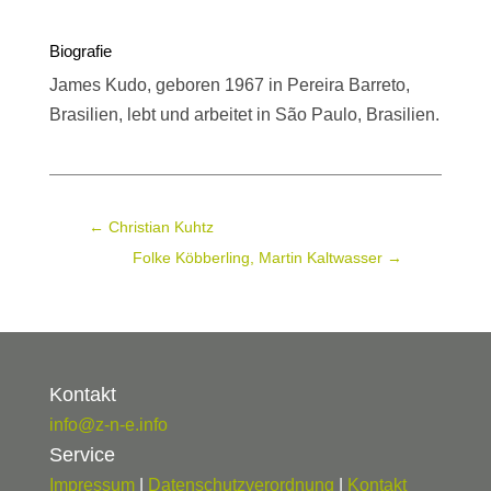
Biografie
James Kudo, geboren 1967 in Pereira Barreto,
Brasilien, lebt und arbeitet in São Paulo, Brasilien.
←
Christian Kuhtz
Folke Köbberling, Martin Kaltwasser
→
Kontakt
info@z-n-e.info
Service
Impressum
|
Datenschutzverordnung
|
Kontakt