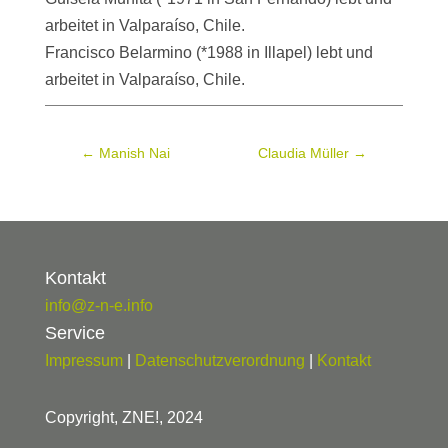
arbeitet in Valparaíso, Chile.
Francisco Belarmino (*1988 in Illapel) lebt und
arbeitet in Valparaíso, Chile.
←
Manish Nai
Claudia Müller
→
Kontakt
info@z-n-e.info
Service
Impressum
|
Datenschutzverordnung
|
Kontakt
Copyright, ZNE!, 2024