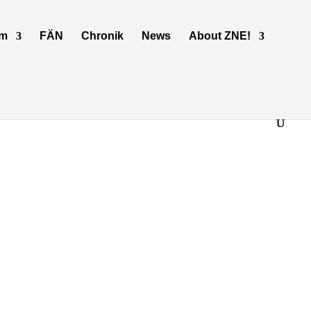
mm
FÄN
Chronik
News
About ZNE!