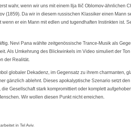
erst wahr, wenn wir uns mit einem Ilja Ilič Oblomov-ähnlichen Ch
v (1859). Da wir in diesem russischen Klassiker einen Mann sehe
t wenn er ein Mann mit edlen und tugendhaften Instinkten ist. Se
ftig. Nevi Pana wählte zeitgenössische Trance-Musik als Gegen
eit. Als Umkehrung des Blickwinkels im Video simuliert der Ton 
n der Realität.
ymbol globaler Dekadenz, im Gegensatz zu ihrem charmanten, 
er gänzlich ablehnt. Dieses apokalyptische Szenario setzt den 
, die Gesellschaft stark kompromittiert oder komplett aufgehoben
Menschen. Wir wollen diesen Punkt nicht erreichen.
rbeitet in Tel Aviv.