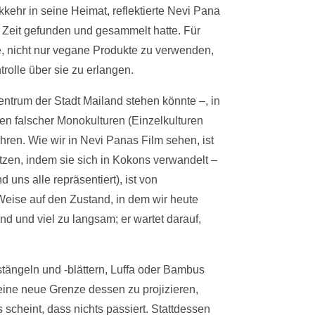
kehr in seine Heimat, reflektierte Nevi Pana
er Zeit gefunden und gesammelt hatte. Für
ee, nicht nur vegane Produkte zu verwenden,
rolle über sie zu erlangen.
entrum der Stadt Mailand stehen könnte –, in
en falscher Monokulturen (Einzelkulturen
en. Wie wir in Nevi Panas Film sehen, ist
tzen, indem sie sich in Kokons verwandelt –
 uns alle repräsentiert), ist von
 Weise auf den Zustand, in dem wir heute
ind und viel zu langsam; er wartet darauf,
stängeln und -blättern, Luffa oder Bambus
 eine neue Grenze dessen zu projizieren,
scheint, dass nichts passiert. Stattdessen