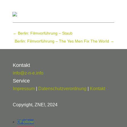
←
Berlin: Filmvorführung – Staub
Berlin: Filmvorführung – The Yes Men Fix The World
→
Kontakt
info@z-n-e.info
Service
Impressum
|
Datenschutzverordnung
|
Kontakt
Copyright, ZNE!, 2024
Follow