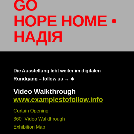
GO
HOPE HOME •
НАДІЯ
Die Ausstellung lebt weiter im digitalen
Rundgang – follow us
→ ∗
Video Walkthrough
www.examplestofollow.info
Curtain Opening
360° Video Walkthrough
Exhibition Map